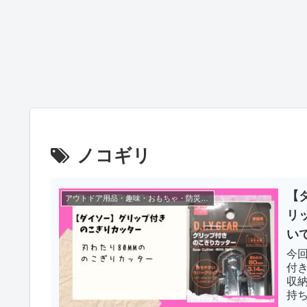
ノコギリ
【
アウトドア用品・趣味・おもちゃ・防災グッズ
リ
い
今回
付
収
持