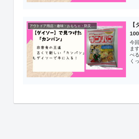
【
アウトドア用品・趣味・おもちゃ・防災グッズ
1
今
ま
べ
く