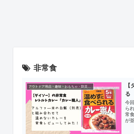
非常食
【
アウトドア用品・趣味・おもちゃ・防災グッズ
る
今
ら
常
が
レ