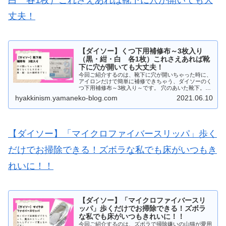
丈夫！
【ダイソー】くつ下用補修布～3枚入り
（黒・紺・白 各1枚）これさえあれば靴
下に穴が開いても大丈夫！
今回ご紹介するのは、靴下に穴が開いちゃった時に、
アイロンだけで簡単に補修できちゃう、ダイソーのく
つ下用補修布～3枚入り～です。 穴のあいた靴下。捨
ててしまうのはもったいないですよ！専用の補修布を
hyakkinism.yamaneko-blog.com
2021.06.10
使えば、だれでも簡単に靴下の穴あきを直せちゃうの
です。
【ダイソー】「マイクロファイバースリッパ」歩く
だけでお掃除できる！ズボラな私でも床がいつもき
れいに！！
【ダイソー】「マイクロファイバースリ
ッパ」歩くだけでお掃除できる！ズボラ
な私でも床がいつもきれいに！！
今回ご紹介するのは、ズボラで掃除嫌いの山猫が愛用