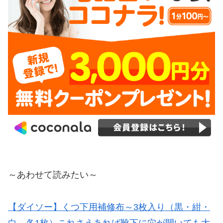
～あわせて読みたい～
【ダイソー】くつ下用補修布～3枚入り（黒・紺・
白 各1枚）これさえあれば靴下に穴が開いても大