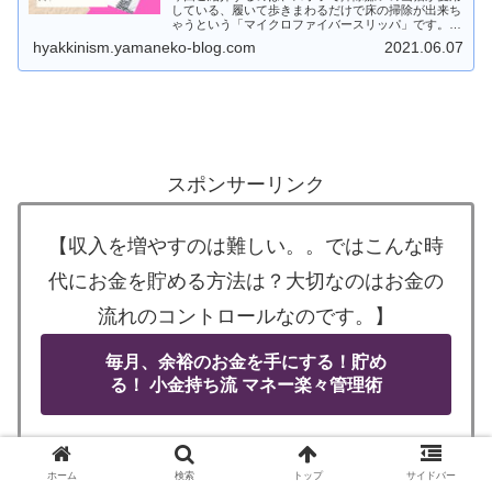
している、履いて歩きまわるだけで床の掃除が出来ち
ゃうという「マイクロファイバースリッパ」です。
個人的には、一人暮らしの方にもおすすめ！掃除が好
hyakkinism.yamaneko-blog.com
2021.06.07
きではない人の救世主になるかも！！
スポンサーリンク
【収入を増やすのは難しい。。ではこんな時
代にお金を貯める方法は？大切なのはお金の
流れのコントロールなのです。】
毎月、余裕のお金を手にする！貯め
る！ 小金持ち流 マネー楽々管理術
ホーム
検索
トップ
サイドバー