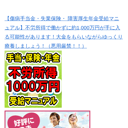
【傷病手当金・失業保険・ 障害厚生年金受給マニ
ュアル】不労所得で働かずに約1,000万円が手に入
る可能性があります！大金をもらいながらゆっくり
療養しましょう！（悪用厳禁！！）