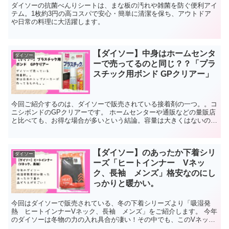
ダイソーの抗菌べんりシートは、まな板の汚れや雑菌を防ぐ便利アイ
テム。1枚約3円の高コスパで安心・簡単に清潔を保ち、アウトドア
や日常の料理に大活躍します。
【ダイソー】中身はホームセンタ
ダイソー
ーで売ってるのと同じ？？「プラ
スチック用ボンド GPクリアー」
今回ご紹介するのは、ダイソーで販売されている接着剤の一つ。。コ
ニシボンドのGPクリアーです。 ホームセンターや通販などの量販店
と比べても、お得な場合が多いという結論。容量は大きくはないの
で、ちょっとした工作やDIYにピッタリなのです。
【ダイソー】のあったか下着シリ
ダイソー
ーズ「ヒートインナー Vネッ
ク、長袖 メンズ」格安なのにし
っかりと暖かい。
今回はダイソーで販売されている、冬の下着シリーズより「吸湿発
熱 ヒートインナーVネック、長袖 メンズ」をご紹介します。 今年
のダイソーは冬物の力の入れ具合が凄い！その中でも、このVネック
Tシャツはコスパ優秀。実際使ってみた感想をレビューします。