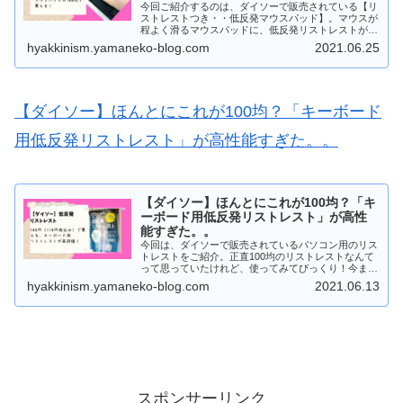
今回ご紹介するのは、ダイソーで販売されている【リ
ストレストつき・・低反発マウスパッド】。マウスが
程よく滑るマウスパッドに、低反発リストレストが追
加されてより手首の負担を軽減してくれるタイプのマ
hyakkinism.yamaneko-blog.com
2021.06.25
ウスパッドです。
【ダイソー】ほんとにこれが100均？「キーボード
用低反発リストレスト」が高性能すぎた。。
【ダイソー】ほんとにこれが100均？「キ
ーボード用低反発リストレスト」が高性
能すぎた。。
今回は、ダイソーで販売されているパソコン用のリス
トレストをご紹介。正直100均のリストレストなんて
って思っていたけれど、使ってみてびっくり！今まで
使ったどの製品よりも良い感触で衝撃を受けました。
hyakkinism.yamaneko-blog.com
2021.06.13
スポンサーリンク