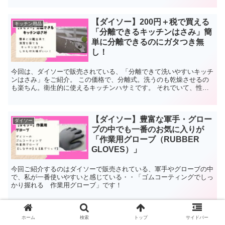
【ダイソー】200円＋税で買える
キッチン用品
「分離できるキッチンはさみ」簡
単に分離できるのにガタつき無
し！
今回は、ダイソーで販売されている、「分離できて洗いやすいキッチ
ンはさみ」をご紹介。 この価格で、分離式。洗うのも乾燥させるの
も楽ちん。衛生的に使えるキッチンハサミです。 それでいて、性能
も十分。正直な所、ここまで200円で性能の良いキッチンハサミが出
来るのか！と感心した一品です。
【ダイソー】豊富な軍手・グロー
ダイソー
ブの中でも一番のお気に入りが
「作業用グローブ（RUBBER
GLOVES）」
今回ご紹介するのはダイソーで販売されている、軍手やグローブの中
で、私が一番使いやすいと感じている・・「ゴムコーティングでしっ
かり握れる 作業用グローブ」です！
【ダイソー】木製だけど強度十
ホーム
検索
トップ
サイドバー
ダイソー