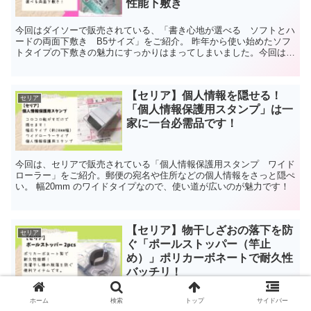
性能下敷き
今回はダイソーで販売されている、「書き心地が選べる ソフトとハ
ードの両面下敷き B5サイズ」をご紹介。 昨年から使い始めたソフ
トタイプの下敷きの魅力にすっかりはまってしまいました。今回は、
ソフトとハードの両面下敷きをレビューします。
【セリア】個人情報を隠せる！
セリア
「個人情報保護用スタンプ」は一
家に一台必需品です！
今回は、セリアで販売されている「個人情報保護用スタンプ ワイド
ローラー」をご紹介。郵便の宛名や住所などの個人情報をさっと隠ぺ
い。 幅20mm のワイドタイプなので、使い道が広いのが魅力です！
【セリア】物干しざおの落下を防
セリア
ぐ「ポールストッパー（竿止
め）」ポリカーボネートで耐久性
バッチリ！
今回は、セリアで販売されている「ポリカーボネート ポールストッ
ホーム
検索
トップ
サイドバー
パー（竿止め） 2pcs」をご紹介。 非常に高級感があって、とても