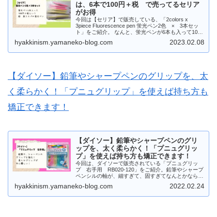
は、6本で100円＋税 で売ってるセリア
がお得
今回は【セリア】で販売している、「2colors x
3piece Fluorescence pen 蛍光ペン2色 × 3本セッ
ト」をご紹介。 なんと、蛍光ペンが6本も入って100
円＋税という超 高コスパ商品なのです！
hyakkinism.yamaneko-blog.com
2023.02.08
【ダイソー】鉛筆やシャープペンのグリップを、太
く柔らかく！「プニュグリップ」を使えば持ち方も
矯正できます！
【ダイソー】鉛筆やシャープペンのグリ
ップを、太く柔らかく！「プニュグリッ
プ」を使えば持ち方も矯正できます！
今回は、ダイソーで販売されている「プニュグリッ
プ 右手用 RB020-120」をご紹介。鉛筆やシャープ
ペンシルの軸が、細すぎて、固すぎてなんとかならな
いかな？と思っている人必見のアイテムです！ しか
hyakkinism.yamaneko-blog.com
2022.02.24
も、正しい持ち方が出来るように、加工されているの
で、子ども用の矯正グッズとしても使えます！