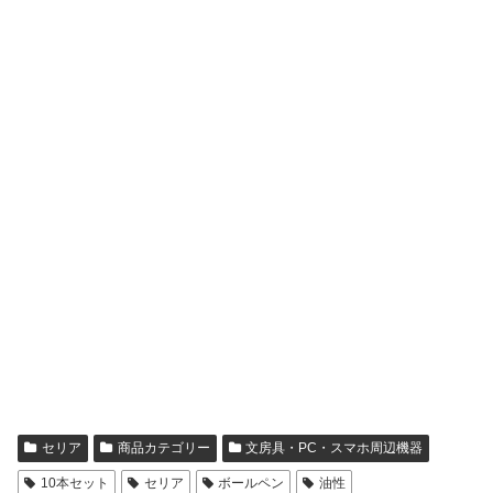
セリア
商品カテゴリー
文房具・PC・スマホ周辺機器
10本セット
セリア
ボールペン
油性