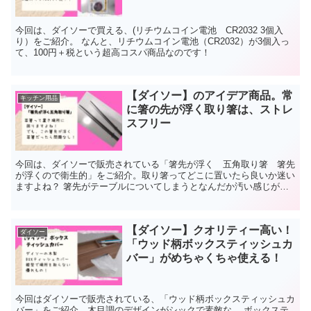
今回は、ダイソーで買える、(リチウムコイン電池 CR2032 3個入
り）をご紹介。 なんと、リチウムコイン電池（CR2032）が3個入っ
て、100円＋税という超高コスパ商品なのです！
【ダイソー】のアイデア商品。常
キッチン用品
に箸の先が浮く取り箸は、ストレ
スフリー
今回は、ダイソーで販売されている「箸先が浮く 五角取り箸 箸先
が浮くので衛生的」をご紹介。取り箸ってどこに置いたら良いか迷い
ますよね？ 箸先がテーブルについてしまうとなんだか汚い感じがす
るし。。。そんな時に約に立つのが今回ご紹介する、箸先が浮くよう
に設計された取り箸なのです。
【ダイソー】クオリティー高い！
ダイソー
「ウッド柄ボックスティッシュカ
バー」がめちゃくちゃ使える！
今回はダイソーで販売されている、「ウッド柄ボックスティッシュカ
バー」をご紹介。木目調のデザインがシックで素敵な、 ボックステ