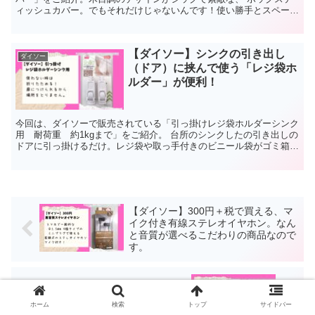
ィッシュカバー。でもそれだけじゃないんです！使い勝手とスペース
を上手く使えるデザインが魅力の木目柄ボックスティッシュカバーな
のです。
【ダイソー】シンクの引き出し
ダイソー
（ドア）に挟んで使う「レジ袋ホ
ルダー」が便利！
今回は、ダイソーで販売されている「引っ掛けレジ袋ホルダーシンク
用 耐荷重 約1kgまで」をご紹介。 台所のシンクしたの引き出しの
ドアに引っ掛けるだけ。レジ袋や取っ手付きのビニール袋がゴミ箱に
早変わりします。 しかも折り畳み式なので、使わない時は小さくま
とまります！
【ダイソー】300円＋税で買える、マ
イク付き有線ステレオイヤホン。なん
と音質が選べるこだわりの商品なので
す。
【ダイソー】漏斗（ロート）が欲しい
のなら、ダイソーへ。用途別にいろい
ホーム
検索
トップ
サイドバー
ろあります！