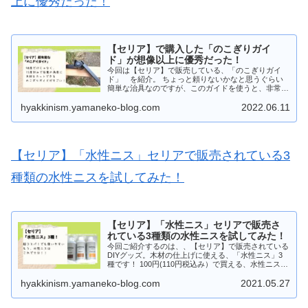
上に優秀だった！
【セリア】で購入した「のこぎりガイ
ド」が想像以上に優秀だった！
今回は【セリア】で販売している、「のこぎりガイ
ド」 を紹介。 ちょっと頼りないかなと思うぐらい
簡単な治具なのですが、このガイドを使うと、非常に
精度よく木材のカットが行えます。 もっと前に知っ
hyakkinism.yamaneko-blog.com
2022.06.11
ていたらDIYで苦労しなかっただろうなと思わせてく
れる商品です。
【セリア】「水性ニス」セリアで販売されている3
種類の水性ニスを試してみた！
【セリア】「水性ニス」セリアで販売さ
れている3種類の水性ニスを試してみた！
今回ご紹介するのは、、【セリア】で販売されている
DIYグッズ。木材の仕上げに使える、「水性ニス」3
種です！ 100円(110円税込み）で買える、水性ニス。
容量も80ml と十分な量が入っています。その実力を
hyakkinism.yamaneko-blog.com
2021.05.27
レビューします！！