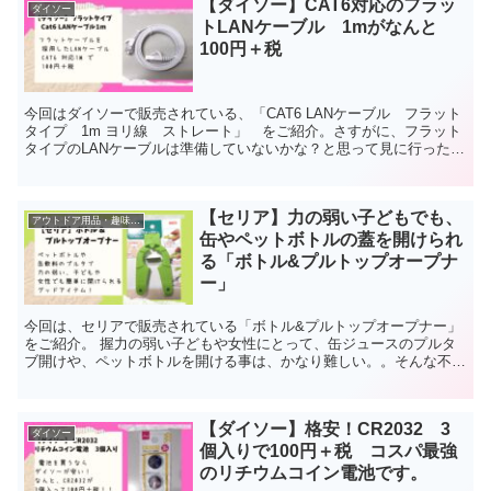
【ダイソー】CAT6対応のフラッ
ダイソー
トLANケーブル 1mがなんと
100円＋税
今回はダイソーで販売されている、「CAT6 LANケーブル フラット
タイプ 1m ヨリ線 ストレート」 をご紹介。さすがに、フラット
タイプのLANケーブルは準備していないかな？と思って見に行った
ら、ちゃんと商品棚に陳列してあって・・さすがはダイソーと感心し
ました。
【セリア】力の弱い子どもでも、
アウトドア用品・趣味・おもちゃ・防災グッズ
缶やペットボトルの蓋を開けられ
る「ボトル&プルトップオープナ
ー」
今回は、セリアで販売されている「ボトル&プルトップオープナー」
をご紹介。 握力の弱い子どもや女性にとって、缶ジュースのプルタ
ブ開けや、ペットボトルを開ける事は、かなり難しい。。そんな不満
を一気に解消してくれる素晴らしいアイテムです！
【ダイソー】格安！CR2032 3
ダイソー
個入りで100円＋税 コスパ最強
のリチウムコイン電池です。